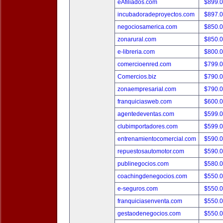
eAfiliados.com
$899.
incubadoradeproyectos.com
$897.
negociosamerica.com
$850.
zonarural.com
$850.
e-libreria.com
$800.
comercioenred.com
$799.
Comercios.biz
$790.
zonaempresarial.com
$790.
franquiciasweb.com
$600.
agentedeventas.com
$599.
clubimportadores.com
$599.
entrenamientocomercial.com
$590.
repuestosautomotor.com
$590.
publinegocios.com
$580.
coachingdenegocios.com
$550.
e-seguros.com
$550.
franquiciasenventa.com
$550.
gestaodenegocios.com
$550.