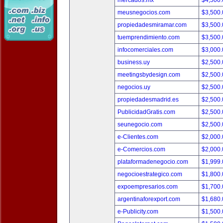
mercados.mx
$4,500
meusnegocios.com
$3,500
propiedadesmiramar.com
$3,500
tuemprendimiento.com
$3,500
infocomerciales.com
$3,000
business.uy
$2,500
meetingsbydesign.com
$2,500
negocios.uy
$2,500
propiedadesmadrid.es
$2,500
PublicidadGratis.com
$2,500
seunegocio.com
$2,500
e-Clientes.com
$2,000
e-Comercios.com
$2,000
plataformadenegocio.com
$1,999
negocioestrategico.com
$1,800
expoempresarios.com
$1,700
argentinaforexport.com
$1,680
e-Publicity.com
$1,500