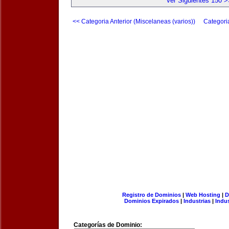
Ver Siguientes 150 >
<< Categoria Anterior (Miscelaneas (varios))
Categori
Registro de Dominios
|
Web Hosting
|
D
Dominios Expirados
|
Industrias
|
Indu
Categorías de Dominio: