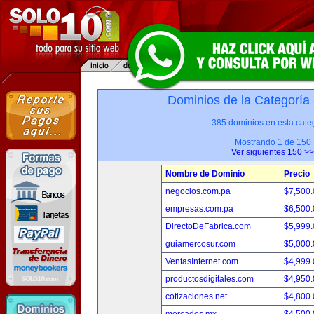
Dominios de la Categoría
385 dominios en esta categ
Mostrando 1 de 150
Ver siguientes 150 >>
Nombre de Dominio
Precio
negocios.com.pa
$7,500
empresas.com.pa
$6,500
DirectoDeFabrica.com
$5,999
guiamercosur.com
$5,000
VentasInternet.com
$4,999
productosdigitales.com
$4,950
cotizaciones.net
$4,800