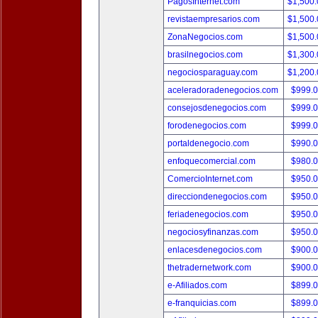
PagosInternet.com
$1,500
revistaempresarios.com
$1,500
ZonaNegocios.com
$1,500
brasilnegocios.com
$1,300
negociosparaguay.com
$1,200
aceleradoradenegocios.com
$999.
consejosdenegocios.com
$999.
forodenegocios.com
$999.
portaldenegocio.com
$990.
enfoquecomercial.com
$980.
ComercioInternet.com
$950.
direcciondenegocios.com
$950.
feriadenegocios.com
$950.
negociosyfinanzas.com
$950.
enlacesdenegocios.com
$900.
thetradernetwork.com
$900.
e-Afiliados.com
$899.
e-franquicias.com
$899.