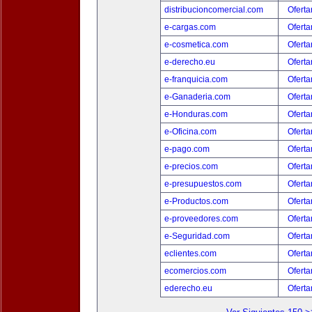
distribucioncomercial.com
Oferta
e-cargas.com
Oferta
e-cosmetica.com
Oferta
e-derecho.eu
Oferta
e-franquicia.com
Oferta
e-Ganaderia.com
Oferta
e-Honduras.com
Oferta
e-Oficina.com
Oferta
e-pago.com
Oferta
e-precios.com
Oferta
e-presupuestos.com
Oferta
e-Productos.com
Oferta
e-proveedores.com
Oferta
e-Seguridad.com
Oferta
eclientes.com
Oferta
ecomercios.com
Oferta
ederecho.eu
Oferta