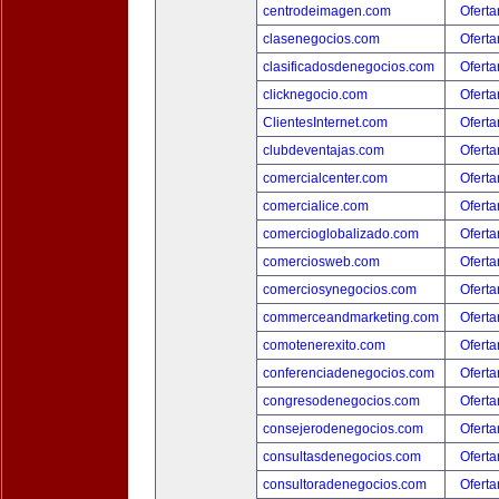
centrodeimagen.com
Oferta
clasenegocios.com
Oferta
clasificadosdenegocios.com
Oferta
clicknegocio.com
Oferta
ClientesInternet.com
Oferta
clubdeventajas.com
Oferta
comercialcenter.com
Oferta
comercialice.com
Oferta
comercioglobalizado.com
Oferta
comerciosweb.com
Oferta
comerciosynegocios.com
Oferta
commerceandmarketing.com
Oferta
comotenerexito.com
Oferta
conferenciadenegocios.com
Oferta
congresodenegocios.com
Oferta
consejerodenegocios.com
Oferta
consultasdenegocios.com
Oferta
consultoradenegocios.com
Oferta