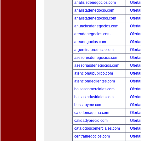
analisisdenegocios.com
Oferta
analistadenegocio.com
Oferta
analistadenegocios.com
Oferta
anunciosdenegocios.com
Oferta
areadenegocios.com
Oferta
areanegocios.com
Oferta
argentinaproducts.com
Oferta
asesoresdenegocios.com
Oferta
asesoriasdenegocios.com
Oferta
atencionalpublico.com
Oferta
atenciondeclientes.com
Oferta
bolsascomerciales.com
Oferta
bolsasindustriales.com
Oferta
buscapyme.com
Oferta
cafedemaquina.com
Oferta
calidadyprecio.com
Oferta
catalogoscomerciales.com
Oferta
centralnegocios.com
Oferta