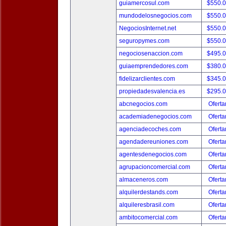
guiamercosul.com
$550.
mundodelosnegocios.com
$550.
NegociosInternet.net
$550.
seguropymes.com
$550.
negociosenaccion.com
$495.
guiaemprendedores.com
$380.
fidelizarclientes.com
$345.
propiedadesvalencia.es
$295.
abcnegocios.com
Oferta
academiadenegocios.com
Oferta
agenciadecoches.com
Oferta
agendadereuniones.com
Oferta
agentesdenegocios.com
Oferta
agrupacioncomercial.com
Oferta
almaceneros.com
Oferta
alquilerdestands.com
Oferta
alquileresbrasil.com
Oferta
ambitocomercial.com
Oferta